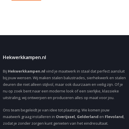
Hekwerkkampen.nl
Bij
Hekwerkkampen.nl
vind je maatwerk in staal dat perfect aansluit
bij jouw wensen. Wij maken stalen balustrades, sierhekwerk en stalen
deuren die niet alleen stijlvol, maar ook duurzaam en veilig zijn. Of je
nu op zoek bent naar een moderne look of een sierlijke, klassieke
uitstraling, wij ontwerpen en produceren alles op maat voor jou.
Ons team begeleidt je van idee tot plaatsing. We komen jouw
maatwerk graag installeren in
Overijssel, Gelderland
en
Flevoland
,
zodat je zonder zorgen kunt genieten van het eindresultaat.