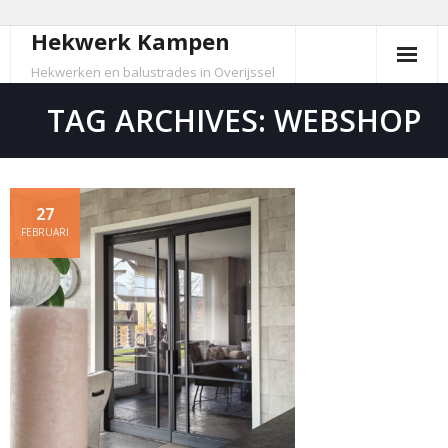
Hekwerk Kampen
Skip
to
Hekwerken en balustrades in Overijssel
content
TAG ARCHIVES: WEBSHOP
27
FEBRUARI