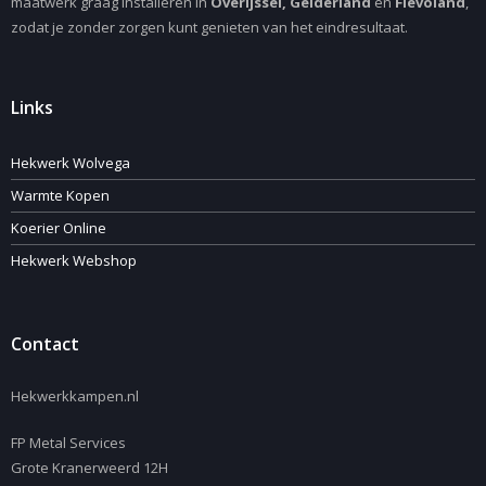
maatwerk graag installeren in
Overijssel, Gelderland
en
Flevoland
,
zodat je zonder zorgen kunt genieten van het eindresultaat.
Links
Hekwerk Wolvega
Warmte Kopen
Koerier Online
Hekwerk Webshop
Contact
Hekwerkkampen.nl
FP Metal Services
Grote Kranerweerd 12H