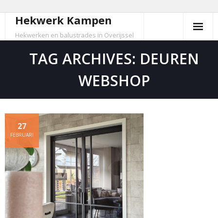
Hekwerk Kampen
Skip
to
Hekwerken en balustrades in Overijssel
content
TAG ARCHIVES: DEUREN
WEBSHOP
27
FEBRUARI