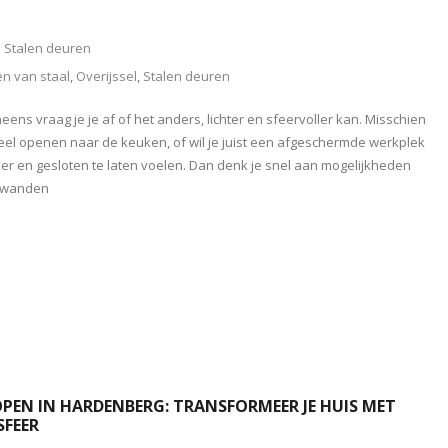
Stalen deuren
n van staal
,
Overijssel
,
Stalen deuren
ineens vraag je je af of het anders, lichter en sfeervoller kan. Misschien
eel openen naar de keuken, of wil je juist een afgeschermde werkplek
er en gesloten te laten voelen. Dan denk je snel aan mogelijkheden
n wanden
PEN IN HARDENBERG: TRANSFORMEER JE HUIS MET
SFEER