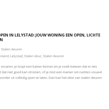
PEN IN LELYSTAD: JOUW WONING EEN OPEN, LICHTE
EN
Stalen deuren
voland
,
Lelystad
,
Stalen deur
,
Stalen deuren
 ervaren: je loopt een kamer binnen en je voelt meteen dat er iets
cht dat niet goed kan stromen, of je mist een manier om ruimtes visueel
zonder ze volledig open te laten. Dan kan het idee van stalen deuren