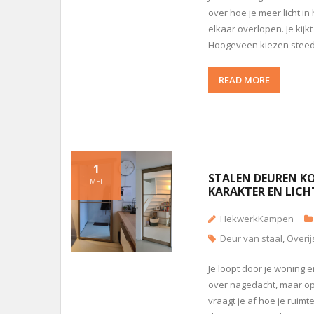
over hoe je meer licht in
elkaar overlopen. Je kijk
Hoogeveen kiezen stee
READ MORE
1
STALEN DEUREN KO
MEI
KARAKTER EN LICH
HekwerkKampen
Deur van staal
,
Overij
Je loopt door je woning e
over nagedacht, maar op e
vraagt je af hoe je ruimt