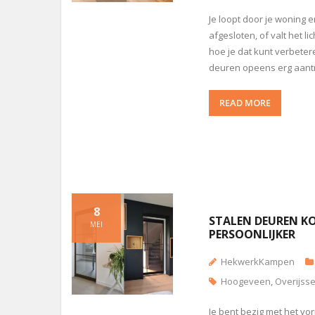
Je loopt door je woning e
afgesloten, of valt het l
hoe je dat kunt verbete
deuren opeens erg aantr
READ MORE
8
STALEN DEUREN KO
MEI
PERSOONLIJKER
HekwerkKampen
Hoogeveen
,
Overijsse
Je bent bezig met het vo