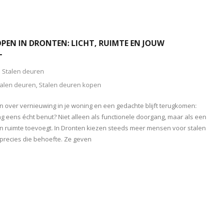
PEN IN DRONTEN: LICHT, RUIMTE EN JOUW
L
Stalen deuren
alen deuren
,
Stalen deuren kopen
 over vernieuwing in je woning en een gedachte blijft terugkomen:
ng eens écht benut? Niet alleen als functionele doorgang, maar als een
 en ruimte toevoegt. In Dronten kiezen steeds meer mensen voor stalen
precies die behoefte. Ze geven