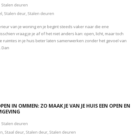
Stalen deuren
el
,
Stalen deur
,
Stalen deuren
erieur van je woning en je begint steeds vaker naar die ene
sschien vraag je je af of het niet anders kan: open, licht, maar toch
t de ruimtes in je huis beter laten samenwerken zonder het gevoel van
. Dan
PEN IN OMMEN: ZO MAAK JE VAN JE HUIS EEN OPEN EN
MGEVING
Stalen deuren
n
,
Staal deur
,
Stalen deur
,
Stalen deuren