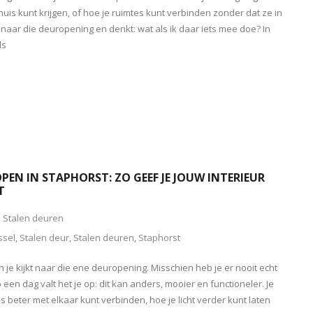
 huis kunt krijgen, of hoe je ruimtes kunt verbinden zonder dat ze in
t naar die deuropening en denkt: wat als ik daar iets mee doe? In
ds
PEN IN STAPHORST: ZO GEEF JE JOUW INTERIEUR
T
Stalen deuren
ssel
,
Stalen deur
,
Stalen deuren
,
Staphorst
n je kijkt naar die ene deuropening. Misschien heb je er nooit echt
en dag valt het je op: dit kan anders, mooier en functioneler. Je
es beter met elkaar kunt verbinden, hoe je licht verder kunt laten