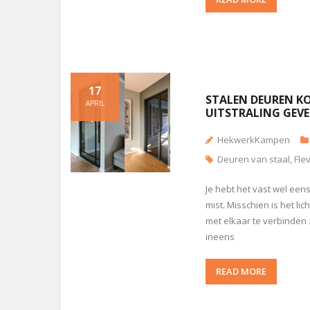
17
STALEN DEUREN KO
APRIL
UITSTRALING GEV
HekwerkKampen
Deuren van staal
,
Fle
Je hebt het vast wel eens
mist. Misschien is het li
met elkaar te verbinden 
ineens
READ MORE