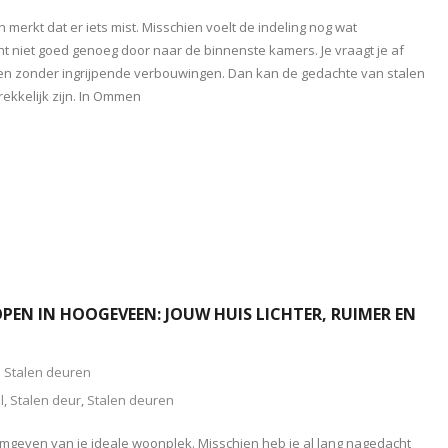
n merkt dat er iets mist. Misschien voelt de indeling nog wat
icht niet goed genoeg door naar de binnenste kamers. Je vraagt je af
ren zonder ingrijpende verbouwingen. Dan kan de gedachte van stalen
ekkelijk zijn. In Ommen
PEN IN HOOGEVEEN: JOUW HUIS LICHTER, RUIMER EN
Stalen deuren
l
,
Stalen deur
,
Stalen deuren
rmgeven van je ideale woonplek. Misschien heb je al lang nagedacht