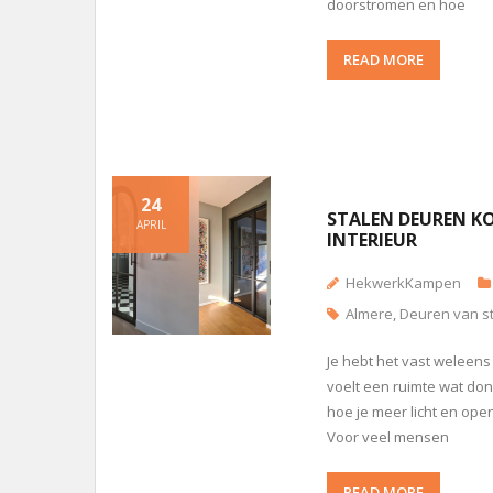
doorstromen en hoe
READ MORE
24
STALEN DEUREN KOP
APRIL
INTERIEUR
HekwerkKampen
Almere
,
Deuren van st
Je hebt het vast weleens 
voelt een ruimte wat donk
hoe je meer licht en open
Voor veel mensen
READ MORE