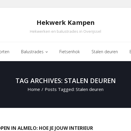
Hekwerk Kampen
Hekwerken en balustrades in Overijssel
orten
Balustrades
Fietsenhok
Stalen deuren
TAG ARCHIVES: STALEN DEUREN
Home
/
Posts Tagged:
Stalen deuren
PEN IN ALMELO: HOE JE JOUW INTERIEUR