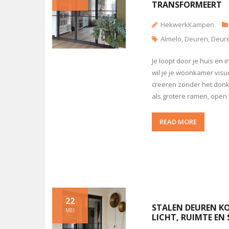
TRANSFORMEERT
HekwerkKampen
Almelo
,
Deuren
,
Deure
Je loopt door je huis en 
wil je je woonkamer visu
creëren zonder het donk
als grotere ramen, ope
READ MORE
22
STALEN DEUREN KO
MEI
LICHT, RUIMTE EN 