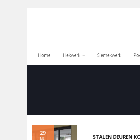
Skip
to
content
Home
Hekwerk
Sierhekwerk
Po
29
STALEN DEUREN KO
MEI