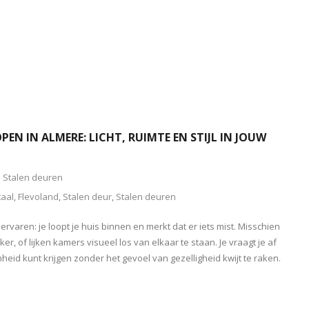
EN IN ALMERE: LICHT, RUIMTE EN STIJL IN JOUW
Stalen deuren
aal
,
Flevoland
,
Stalen deur
,
Stalen deuren
ervaren: je loopt je huis binnen en merkt dat er iets mist. Misschien
er, of lijken kamers visueel los van elkaar te staan. Je vraagt je af
heid kunt krijgen zonder het gevoel van gezelligheid kwijt te raken.