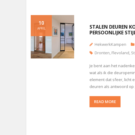
10
STALEN DEUREN KO
APRIL
PERSOONLIJKE STIJ
HekwerkKampen
Dronten
,
Flevoland
,
St
Je bent aan het nadenken
wat als ik die deuropeni
element dat sfeer, licht
deuren als antwoord op 
READ MORE