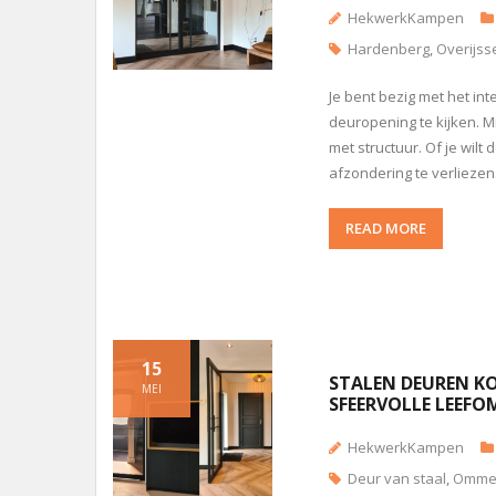
HekwerkKampen
Hardenberg
,
Overijss
Je bent bezig met het int
deuropening te kijken. Mi
met structuur. Of je wil
afzondering te verliezen
READ MORE
15
STALEN DEUREN KO
MEI
SFEERVOLLE LEEFO
HekwerkKampen
Deur van staal
,
Omme