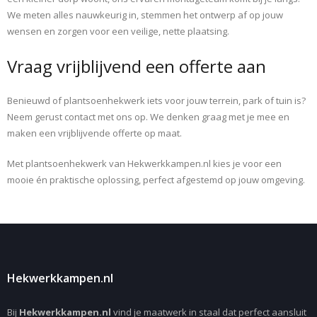
We meten alles nauwkeurig in, stemmen het ontwerp af op jouw
wensen en zorgen voor een veilige, nette plaatsing.
Vraag vrijblijvend een offerte aan
Benieuwd of plantsoenhekwerk iets voor jouw terrein, park of tuin is?
Neem gerust contact met ons op. We denken graag met je mee en
maken een vrijblijvende offerte op maat.
Met plantsoenhekwerk van Hekwerkkampen.nl kies je voor een
mooie én praktische oplossing, perfect afgestemd op jouw omgeving.
Hekwerkkampen.nl
Bij
Hekwerkkampen.nl
vind je maatwerk in staal dat perfect aansluit