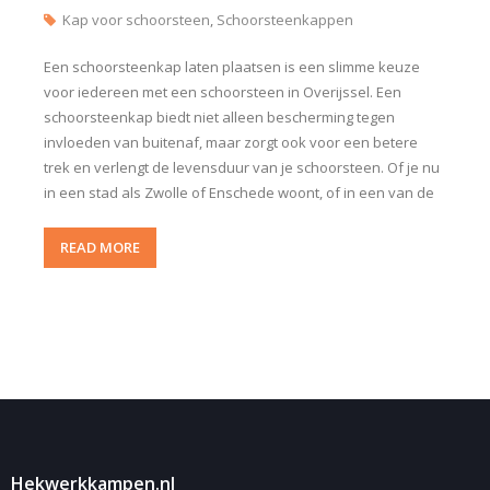
Kap voor schoorsteen
,
Schoorsteenkappen
Een schoorsteenkap laten plaatsen is een slimme keuze
voor iedereen met een schoorsteen in Overijssel. Een
schoorsteenkap biedt niet alleen bescherming tegen
invloeden van buitenaf, maar zorgt ook voor een betere
trek en verlengt de levensduur van je schoorsteen. Of je nu
in een stad als Zwolle of Enschede woont, of in een van de
READ MORE
Hekwerkkampen.nl