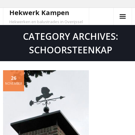
Hekwerk Kampen
Skip
to
Hekwerken en balustrades in Overijssel
content
CATEGORY ARCHIVES:
SCHOORSTEENKAP
26
NOVEMBER