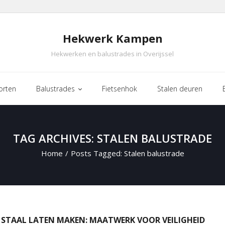
Hekwerk Kampen
Hekwerken en balustrades in Overijssel
orten
Balustrades
Fietsenhok
Stalen deuren
TAG ARCHIVES: STALEN BALUSTRADE
Home
/
Posts Tagged:
Stalen balustrade
 STAAL LATEN MAKEN: MAATWERK VOOR VEILIGHEID