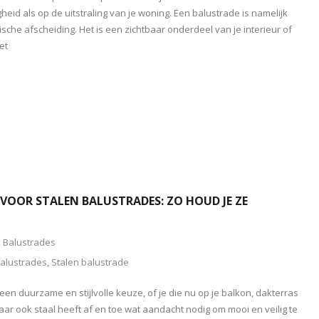
gheid als op de uitstraling van je woning. Een balustrade is namelijk
sche afscheiding. Het is een zichtbaar onderdeel van je interieur of
et
OOR STALEN BALUSTRADES: ZO HOUD JE ZE
Balustrades
alustrades
,
Stalen balustrade
een duurzame en stijlvolle keuze, of je die nu op je balkon, dakterras
aar ook staal heeft af en toe wat aandacht nodig om mooi en veilig te