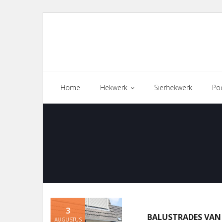
Skip
to
content
Home
Hekwerk
Sierhekwerk
Po
3
BALUSTRADES VAN
AUGUSTUS