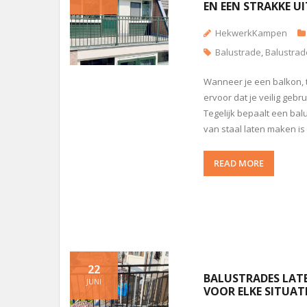
EN EEN STRAKKE U
HekwerkKampen
Balustrade
,
Balustrad
Wanneer je een balkon, t
ervoor dat je veilig geb
Tegelijk bepaalt een bal
van staal laten maken i
READ MORE
22
BALUSTRADES LATE
JUNI
VOOR ELKE SITUAT