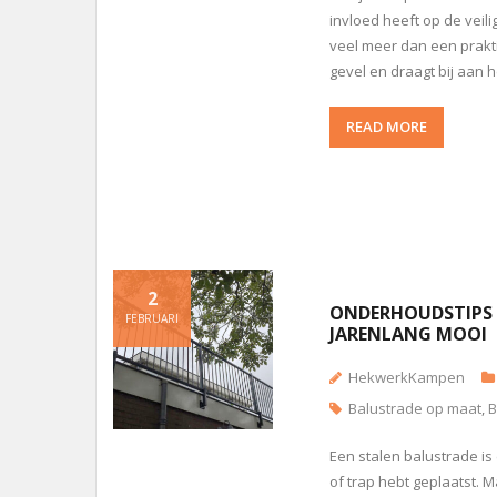
invloed heeft op de veili
veel meer dan een prakti
gevel en draagt bij aan h
READ MORE
2
ONDERHOUDSTIPS V
FEBRUARI
JARENLANG MOOI
HekwerkKampen
Balustrade op maat
,
B
Een stalen balustrade is 
of trap hebt geplaatst. M