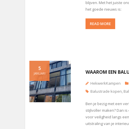
blijven. Met het juiste o
het goede nieuws is:
READ MORE
5
WAAROM EEN BALUS
JANUARI
HekwerkKampen
Balustrade kopen
,
Ba
Ben je bezig met een verb
stijlvoller maken? Dan 
voor veiligheid langs een
uitstraling van je interi