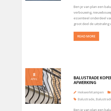
Ben je van plan een balu
verbouwing, nieuwbouwpro
essentieel onderdeel van
groot deel de uitstraling 
READ MORE
8
BALUSTRADE KOPEN
APRIL
AFWERKING
HekwerkKampen
Balustrade
,
Balustrad
Ben je van plan een bal