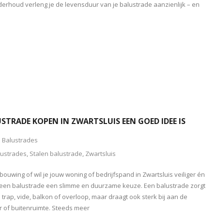
nderhoud verleng je de levensduur van je balustrade aanzienlijk – en
TRADE KOPEN IN ZWARTSLUIS EEN GOED IDEE IS
Balustrades
lustrades
,
Stalen balustrade
,
Zwartsluis
ouwing of wil je jouw woning of bedrijfspand in Zwartsluis veiliger én
is een balustrade een slimme en duurzame keuze. Een balustrade zorgt
 trap, vide, balkon of overloop, maar draagt ook sterk bij aan de
eur of buitenruimte. Steeds meer