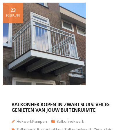
23
FEBRUARI
BALKONHEK KOPEN IN ZWARTSLUIS: VEILIG
GENIETEN VAN JOUW BUITENRUIMTE
HekwerkKampen
Balkonhekwerk
Balkonhek
,
Balkonhekken
,
Balkonhekwerk
,
Zwartsluis