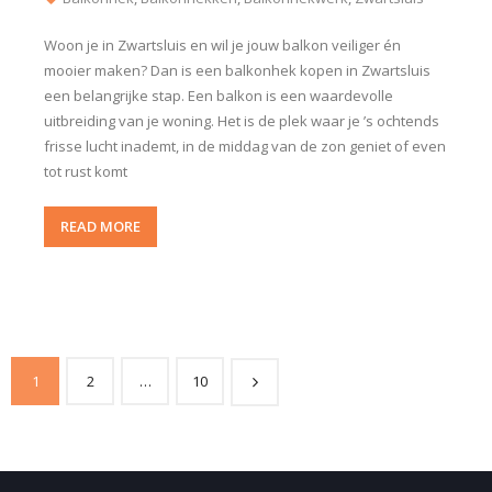
Woon je in Zwartsluis en wil je jouw balkon veiliger én
mooier maken? Dan is een balkonhek kopen in Zwartsluis
een belangrijke stap. Een balkon is een waardevolle
uitbreiding van je woning. Het is de plek waar je ’s ochtends
frisse lucht inademt, in de middag van de zon geniet of even
tot rust komt
READ MORE
1
2
…
10