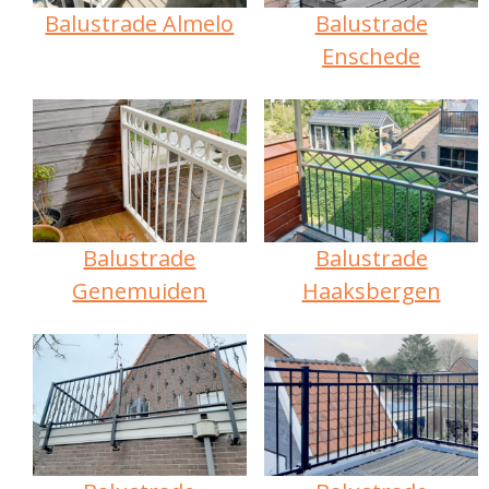
Balustrade Almelo
Balustrade
Enschede
Balustrade
Balustrade
Genemuiden
Haaksbergen