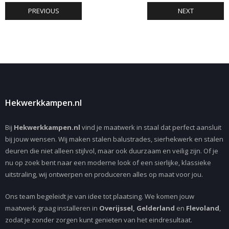
PREVIOUS
NEXT
Hekwerkkampen.nl
Bij
Hekwerkkampen.nl
vind je maatwerk in staal dat perfect aansluit
bij jouw wensen. Wij maken stalen balustrades, sierhekwerk en stalen
deuren die niet alleen stijlvol, maar ook duurzaam en veilig zijn. Of je
nu op zoek bent naar een moderne look of een sierlijke, klassieke
uitstraling, wij ontwerpen en produceren alles op maat voor jou.
Ons team begeleidt je van idee tot plaatsing. We komen jouw
maatwerk graag installeren in
Overijssel, Gelderland
en
Flevoland
,
zodat je zonder zorgen kunt genieten van het eindresultaat.