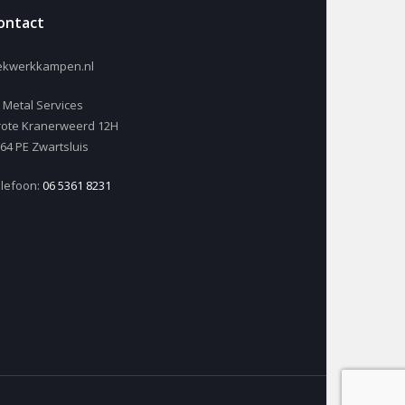
ontact
ekwerkkampen.nl
 Metal Services
ote Kranerweerd 12H
64 PE Zwartsluis
lefoon:
06 5361 8231