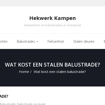
Hekwerk Kampen
Hekwerken en balustrades in Overijssel
orten
Balustrades
Fietsenhok
Stalen deuren
WAT KOST EEN STALEN BALUSTRADE?
Home
/
Wat kost een stalen balustrade?
ADE?
Balustrade
,
Balustrade op maat