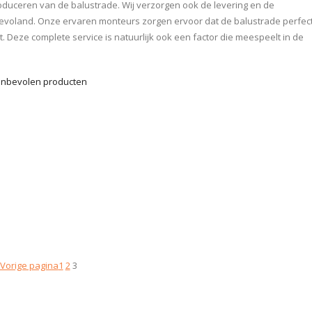
duceren van de balustrade. Wij verzorgen ook de levering en de
Flevoland. Onze ervaren monteurs zorgen ervoor dat de balustrade perfec
bt. Deze complete service is natuurlijk ook een factor die meespeelt in de
nbevolen producten
Vorige pagina
1
2
3