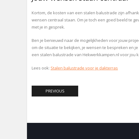
Kortom, de kosten van een stalen balustrade zijn afhank
wensen centraal staan. Om je toch een goed beeld te ge
met je in gesprek.
Ben je benieuwd naar de mogelijkheden voor jouw project
om de situatie te bekijken, je wensen te bespreken en je 
een stalen balustrade van Hekwerkkampen.nl voor jou 
Lees ook:
Stalen balustrade voor je dakterras
PREVIOUS