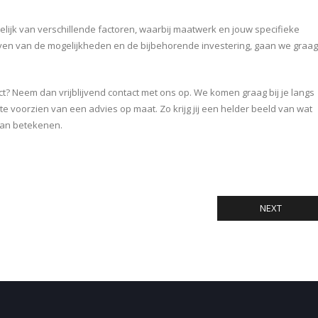
elijk van verschillende factoren, waarbij maatwerk en jouw specifieke
ven van de mogelijkheden en de bijbehorende investering, gaan we graag
? Neem dan vrijblijvend contact met ons op. We komen graag bij je langs
te voorzien van een advies op maat. Zo krijg jij een helder beeld van wat
kan betekenen.
NEXT