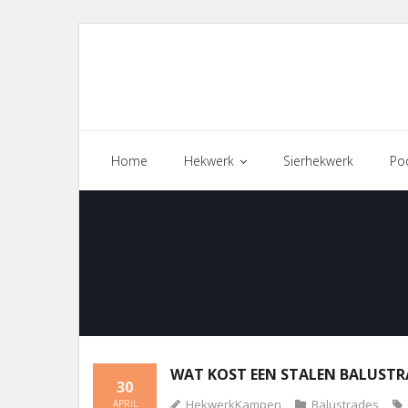
Skip
to
content
Home
Hekwerk
Sierhekwerk
Po
WAT KOST EEN STALEN BALUSTR
30
HekwerkKampen
Balustrades
APRIL