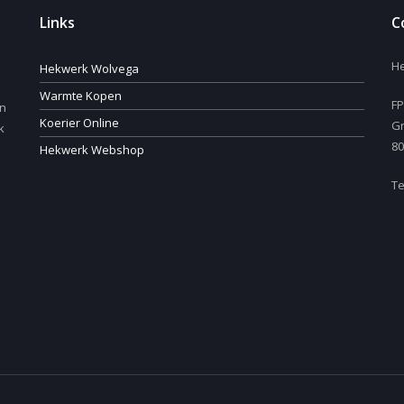
Links
C
H
Hekwerk Wolvega
Warmte Kopen
FP
en
Koerier Online
Gr
k
80
Hekwerk Webshop
Te