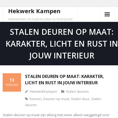
Hekwerk Kampen
Skip
to
Hekwerken en balustrades in Overijssel
content
STALEN DEUREN OP MAAT:
KARAKTER, LICHT EN RUST IN
JOUW INTERIEUR
STALEN DEUREN OP MAAT: KARAKTER,
13
LICHT EN RUST IN JOUW INTERIEUR
FEBRUARI
HekwerkKampen
Stalen deuren
Deuren
,
Deuren op maat
,
Stalen deur
,
Stalen
deuren
Stalen deuren op maat zijn allang niet meer alleen weggelegd voor