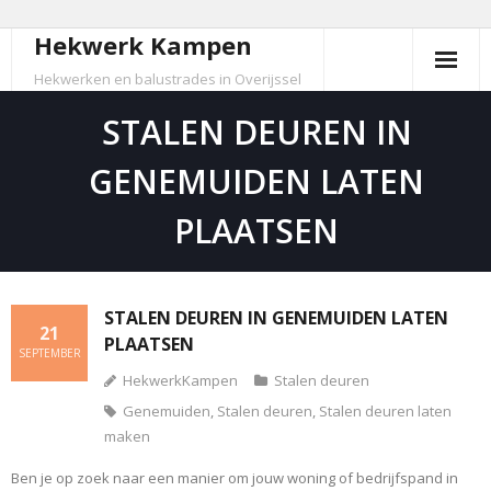
Hekwerk Kampen
Skip
to
Hekwerken en balustrades in Overijssel
content
STALEN DEUREN IN
GENEMUIDEN LATEN
PLAATSEN
STALEN DEUREN IN GENEMUIDEN LATEN
21
PLAATSEN
SEPTEMBER
HekwerkKampen
Stalen deuren
Genemuiden
,
Stalen deuren
,
Stalen deuren laten
maken
Ben je op zoek naar een manier om jouw woning of bedrijfspand in