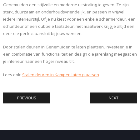
Genemuiden een stijlvolle en moderne uitstraling te geven. Ze zijn
sterk, duurzaam en onderhoudsvriendelijk, en passen in vrijwel
iedere interieurstijl. Of je nu kiest voor een enkele scharnierdeur, een
schuifdeur of een dubbele taatsdeur: met maatwerk krijg je altijd een
deur die perfect aansluit bij jouw wensen.
Door stalen deuren in Genemuiden te laten plaatsen, investeer je in
een combinatie van functionaliteit en design die jarenlang meegaat en
je interieur naar een hoger niveau tilt.
Lees ook:
Stalen deuren in Kampen laten plaatsen
PREVIOUS
NEXT