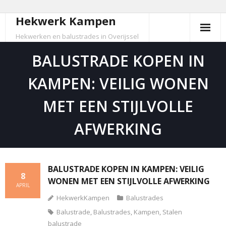
Hekwerk Kampen
Skip
to
Hekwerken en balustrades in Overijssel
content
BALUSTRADE KOPEN IN
KAMPEN: VEILIG WONEN
MET EEN STIJLVOLLE
AFWERKING
BALUSTRADE KOPEN IN KAMPEN: VEILIG
8
WONEN MET EEN STIJLVOLLE AFWERKING
APRIL
HekwerkKampen
Balustrades
Balustrade
,
Balustrades
,
Kampen
,
Stalen
balustrade