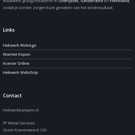
maatwerk graag installeren in
Overijssel, Gelderland
en
Flevoland
,
zodat je zonder zorgen kunt genieten van het eindresultaat.
Links
Hekwerk Wolvega
Warmte Kopen
Koerier Online
Hekwerk Webshop
Contact
Hekwerkkampen.nl
FP Metal Services
Grote Kranerweerd 12H