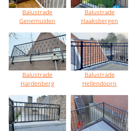
Balustrade
Balustrade
Genemuiden
Haaksbergen
Balustrade
Balustrade
Hardenberg
Hellendoorn