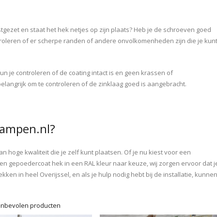
astgezet en staat het hek netjes op zijn plaats? Heb je de schroeven goed
troleren of er scherpe randen of andere onvolkomenheden zijn die je kun
n je controleren of de coating intact is en geen krassen of
 belangrijk om te controleren of de zinklaag goed is aangebracht.
ampen.nl?
oge kwaliteit die je zelf kunt plaatsen. Of je nu kiest voor een
en gepoedercoat hek in een RAL kleur naar keuze, wij zorgen ervoor dat j
kken in heel Overijssel, en als je hulp nodig hebt bij de installatie, kunne
nbevolen producten