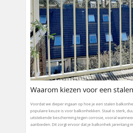
Waarom kiezen voor een stale
Voordat we dieper ingaan op hoe je een stalen balkonhek
populaire keuze is voor balkonhekken. Staal is sterk, 
uitstekende bescherming tegen corrosie, vooral wanneer 
aanbieden. Dit zorgt ervoor dat je balkonhek jarenlang mee