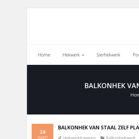
Skip
to
content
Home
Hekwerk
Sierhekwerk
Po
BALKONHEK VAN
Ho
BALKONHEK VAN STAAL ZELF PLA
24
HekwerkKampen
Balkonhekwerk
MAART