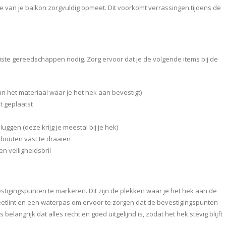
te van je balkon zorgvuldig opmeet. Dit voorkomt verrassingen tijdens de
iste gereedschappen nodig. Zorg ervoor dat je de volgende items bij de
n het materiaal waar je het hek aan bevestigt)
t geplaatst
ggen (deze krijg je meestal bij je hek)
bouten vast te draaien
 veiligheidsbril
estigingspunten te markeren. Dit zijn de plekken waar je het hek aan de
etlint en een waterpas om ervoor te zorgen dat de bevestigingspunten
belangrijk dat alles recht en goed uitgelijnd is, zodat het hek stevig blijft