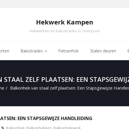
Hekwerk Kampen
Hekwerken en balustrades in Overijssel
orten
Balustrades
Fietsenhok
Stalen deuren
 STAAL ZELF PLAATSEN: EEN STAPSGEWIJ
me
/
Balkonhek van staal zelf plaatsen: Een Stapsgewijze Handlei
ATSEN: EEN STAPSGEWIJZE HANDLEIDING
Balkonhek
,
Balkonhekken
,
Balkonhekwerk