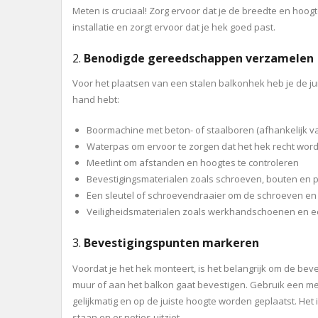
Meten is cruciaal! Zorg ervoor dat je de breedte en hoog
installatie en zorgt ervoor dat je hek goed past.
2.
Benodigde gereedschappen verzamelen
Voor het plaatsen van een stalen balkonhek heb je de ju
hand hebt:
Boormachine met beton- of staalboren (afhankelijk va
Waterpas om ervoor te zorgen dat het hek recht word
Meetlint om afstanden en hoogtes te controleren
Bevestigingsmaterialen zoals schroeven, bouten en plu
Een sleutel of schroevendraaier om de schroeven en 
Veiligheidsmaterialen zoals werkhandschoenen en een
3.
Bevestigingspunten markeren
Voordat je het hek monteert, is het belangrijk om de bev
muur of aan het balkon gaat bevestigen. Gebruik een me
gelijkmatig en op de juiste hoogte worden geplaatst. Het is 
staan en er netjes uitziet.