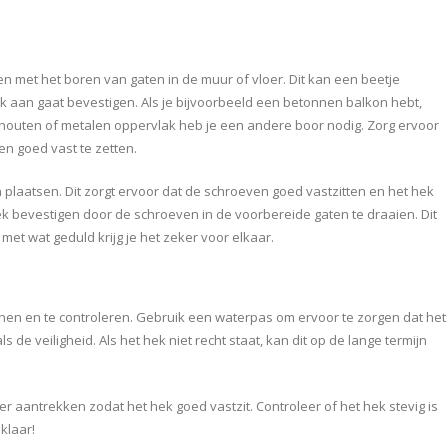
n met het boren van gaten in de muur of vloer. Dit kan een beetje
hek aan gaat bevestigen. Als je bijvoorbeeld een betonnen balkon hebt,
 houten of metalen oppervlak heb je een andere boor nodig. Zorg ervoor
n goed vast te zetten.
 plaatsen. Dit zorgt ervoor dat de schroeven goed vastzitten en het hek
nhek bevestigen door de schroeven in de voorbereide gaten te draaien. Dit
met wat geduld krijg je het zeker voor elkaar.
 lijnen en te controleren. Gebruik een waterpas om ervoor te zorgen dat het
ls de veiligheid. Als het hek niet recht staat, kan dit op de lange termijn
er aantrekken zodat het hek goed vastzit. Controleer of het hek stevig is
 klaar!