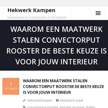
Hekwerk Kampen
Skip
to
Hekwerken en balustrades in Overijssel
content
WAAROM EEN MAATWERK
STALEN CONVECTORPUT
ROOSTER DE BESTE KEUZE IS
VOOR JOUW INTERIEUR
WAAROM EEN MAATWERK STALEN
1
CONVECTORPUT ROOSTER DE BESTE KEUZE
DECEMBER
IS VOOR JOUW INTERIEUR
HekwerkKampen
Maatwerk staal
Convectorput rooster
,
Rooster op maat
,
Stalen