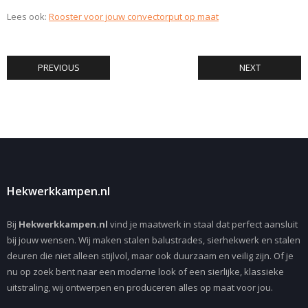
Lees ook:
Rooster voor jouw convectorput op maat
PREVIOUS
NEXT
Hekwerkkampen.nl
Bij
Hekwerkkampen.nl
vind je maatwerk in staal dat perfect aansluit
bij jouw wensen. Wij maken stalen balustrades, sierhekwerk en stalen
deuren die niet alleen stijlvol, maar ook duurzaam en veilig zijn. Of je
nu op zoek bent naar een moderne look of een sierlijke, klassieke
uitstraling, wij ontwerpen en produceren alles op maat voor jou.