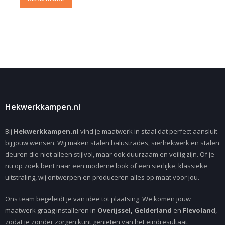
Hekwerkkampen.nl
Bij
Hekwerkkampen.nl
vind je maatwerk in staal dat perfect aansluit
bij jouw wensen. Wij maken stalen balustrades, sierhekwerk en stalen
deuren die niet alleen stijlvol, maar ook duurzaam en veilig zijn. Of je
nu op zoek bent naar een moderne look of een sierlijke, klassieke
uitstraling, wij ontwerpen en produceren alles op maat voor jou.
Ons team begeleidt je van idee tot plaatsing. We komen jouw
maatwerk graag installeren in
Overijssel, Gelderland
en
Flevoland
,
zodat je zonder zorgen kunt genieten van het eindresultaat.