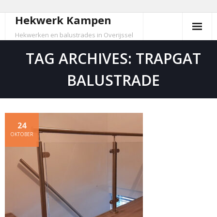
Hekwerk Kampen
Skip
to
Hekwerken en balustrades in Overijssel
content
TAG ARCHIVES: TRAPGAT
BALUSTRADE
24
OKTOBER