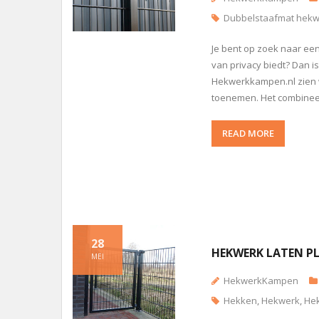
Dubbelstaafmat hekw
Je bent op zoek naar een
van privacy biedt? Dan is
Hekwerkkampen.nl zien we
toenemen. Het combineert
READ MORE
28
HEKWERK LATEN PL
MEI
HekwerkKampen
Hekken
,
Hekwerk
,
Hek