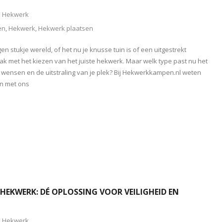
Hekwerk
en
,
Hekwerk
,
Hekwerk plaatsen
n stukje wereld, of het nu je knusse tuin is of een uitgestrekt
vaak met het kiezen van het juiste hekwerk. Maar welk type past nu het
e wensen en de uitstraling van je plek? Bij Hekwerkkampen.nl weten
en met ons
EKWERK: DÉ OPLOSSING VOOR VEILIGHEID EN
Hekwerk