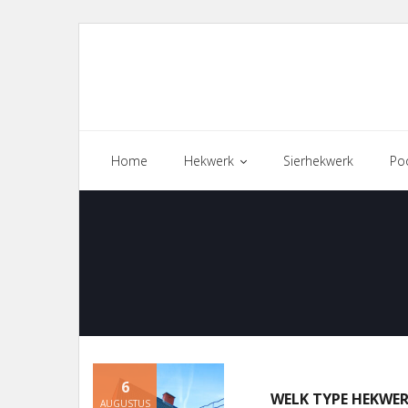
Skip
to
content
Home
Hekwerk
Sierhekwerk
Po
6
WELK TYPE HEKWER
AUGUSTUS