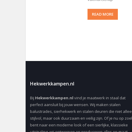
READ MORE
Hekwerkkampen.nl
Bij
Hekwerkkampen.nl
vind je maatwerk in staal dat
perfect aansluit bij jouw wensen. Wij maken stalen
balustrades, sierhekwerk en stalen deuren die niet alle
stijlvol, maar ook duurzaam en veilig zijn. Of je nu op zoe
bent naar een moderne look of een sierlijke, klassieke
uitstraling, wij ontwerpen en produceren alles op maat