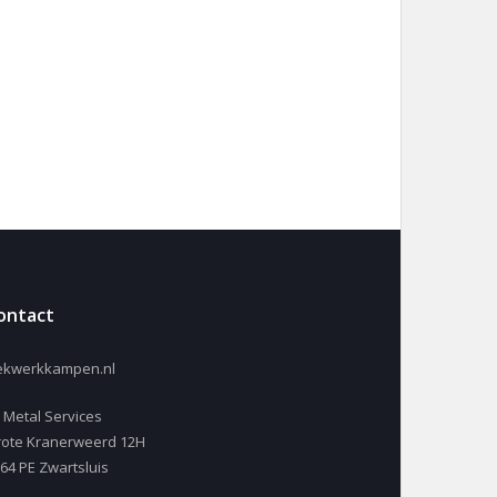
ontact
ekwerkkampen.nl
 Metal Services
ote Kranerweerd 12H
64 PE Zwartsluis