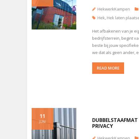
HekwerkKampen
Hek
,
Hek laten plaats
Het afbakenen van je eige
bedrijfsterrein, begint 
beste bij jouw specifiek
we dat als geen ander, 
READ MORE
11
DUBBELSTAAFMAT H
JUNI
PRIVACY
HekwerkKampen