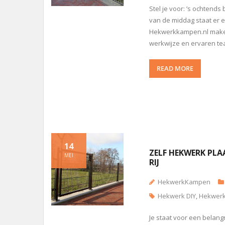
Stel je voor: ’s ochtend
van de middag staat er e
Hekwerkkampen.nl maken 
werkwijze en ervaren te
READ MORE
14
ZELF HEKWERK PLA
MEI
RIJ
HekwerkKampen
Hekwerk DIY
,
Hekwerk
Je staat voor een belang