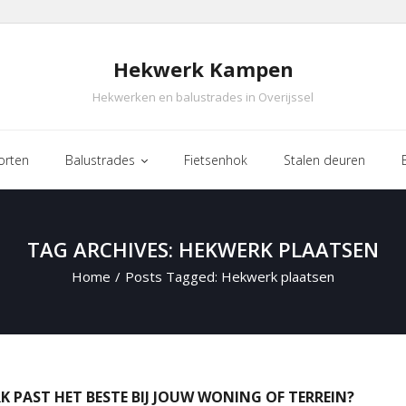
Hekwerk Kampen
Hekwerken en balustrades in Overijssel
orten
Balustrades
Fietsenhok
Stalen deuren
TAG ARCHIVES: HEKWERK PLAATSEN
Home
/
Posts Tagged:
Hekwerk plaatsen
K PAST HET BESTE BIJ JOUW WONING OF TERREIN?