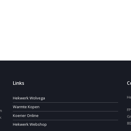
Links
C
H
Hekwerk Wolvega
Warmte Kopen
FP
en
Koerier Online
Gr
k
80
Hekwerk Webshop