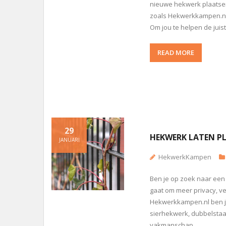
nieuwe hekwerk plaatsen,
zoals Hekwerkkampen.nl?
Om jou te helpen de juis
READ MORE
29
HEKWERK LATEN P
JANUARI
HekwerkKampen
Ben je op zoek naar een
gaat om meer privacy, vei
Hekwerkkampen.nl ben je
sierhekwerk, dubbelsta
vakmanschap