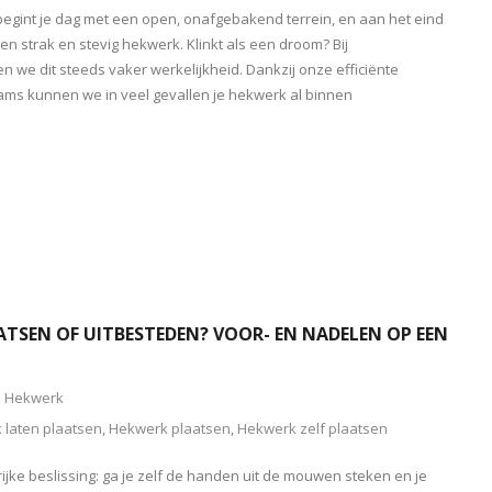
s begint je dag met een open, onafgebakend terrein, en aan het eind
en strak en stevig hekwerk. Klinkt als een droom? Bij
we dit steeds vaker werkelijkheid. Dankzij onze efficiënte
ams kunnen we in veel gevallen je hekwerk al binnen
ATSEN OF UITBESTEDEN? VOOR- EN NADELEN OP EEN
Hekwerk
 laten plaatsen
,
Hekwerk plaatsen
,
Hekwerk zelf plaatsen
rijke beslissing: ga je zelf de handen uit de mouwen steken en je