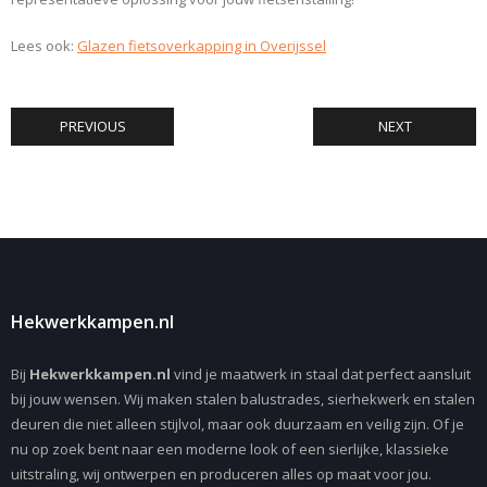
Lees ook:
Glazen fietsoverkapping in Overijssel
PREVIOUS
NEXT
Hekwerkkampen.nl
Bij
Hekwerkkampen.nl
vind je maatwerk in staal dat perfect aansluit
bij jouw wensen. Wij maken stalen balustrades, sierhekwerk en stalen
deuren die niet alleen stijlvol, maar ook duurzaam en veilig zijn. Of je
nu op zoek bent naar een moderne look of een sierlijke, klassieke
uitstraling, wij ontwerpen en produceren alles op maat voor jou.