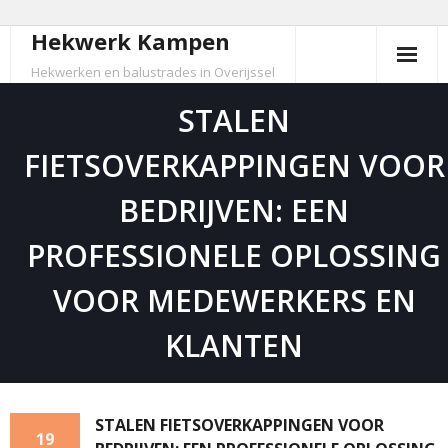
Hekwerk Kampen
Skip
to
Hekwerken en balustrades in Overijssel
content
STALEN
FIETSOVERKAPPINGEN VOOR
BEDRIJVEN: EEN
PROFESSIONELE OPLOSSING
VOOR MEDEWERKERS EN
KLANTEN
STALEN FIETSOVERKAPPINGEN VOOR
19