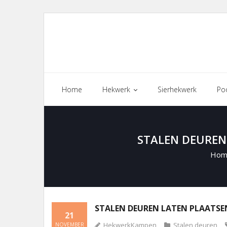
Skip
to
content
Home
Hekwerk
Sierhekwerk
Po
STALEN DEUREN 
Hom
STALEN DEUREN LATEN PLAATSEN
21
HekwerkKampen
Stalen deuren
NOVEMBER