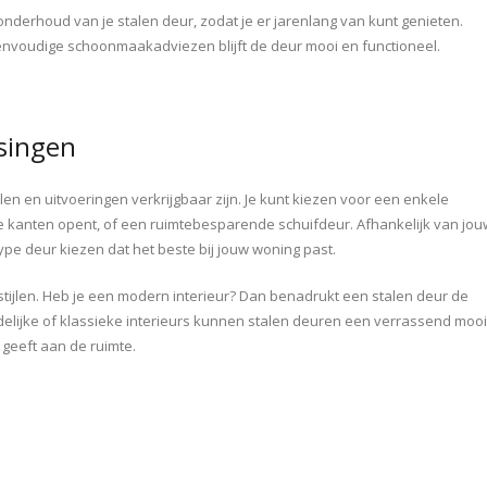
onderhoud van je stalen deur, zodat je er jarenlang van kunt genieten.
envoudige schoonmaakadviezen blijft de deur mooi en functioneel.
ssingen
jlen en uitvoeringen verkrijgbaar zijn. Je kunt kiezen voor een enkele
e kanten opent, of een ruimtebesparende schuifdeur. Afhankelijk van jou
ype deur kiezen dat het beste bij jouw woning past.
tijlen. Heb je een modern interieur? Dan benadrukt een stalen deur de
andelijke of klassieke interieurs kunnen stalen deuren een verrassend moo
 geeft aan de ruimte.