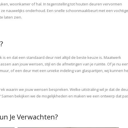
uken, woonkamer of hal. In tegenstelling tot houten deuren vervormen
en ze nauwelijks onderhoud. Een snelle schoonmaakbeurt met een vochtig
e laten zien.
?
 is en dat een standaard deur niet altijd de beste keuze is. Maatwerk
ssen aan jouw wensen, stijl en de afmetingen van je ruimte. Of je nu ee
 muur, of een deur met een unieke indeling van glaspartijen, wij kunnen he
rek waarin we jouw wensen bespreken. Welke uitstraling wil je dat de deu
atie? Samen bekijken we de mogelijkheden en maken we een ontwerp dat pa
Kun Je Verwachten?