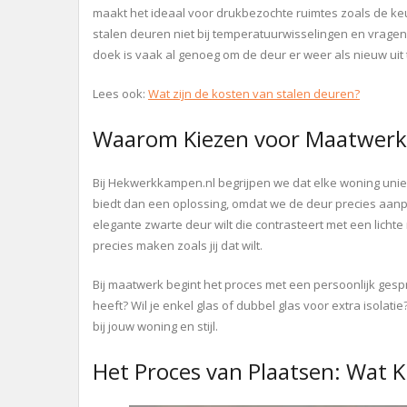
maakt het ideaal voor drukbezochte ruimtes zoals de ke
stalen deuren niet bij temperatuurwisselingen en vrag
doek is vaak al genoeg om de deur er weer als nieuw uit t
Lees ook:
Wat zijn de kosten van stalen deuren?
Waarom Kiezen voor Maatwerk
Bij Hekwerkkampen.nl begrijpen we dat elke woning uniek
biedt dan een oplossing, omdat we de deur precies aanpa
elegante zwarte deur wilt die contrasteert met een lichte
precies maken zoals jij dat wilt.
Bij maatwerk begint het proces met een persoonlijk gesp
heeft? Wil je enkel glas of dubbel glas voor extra isol
bij jouw woning en stijl.
Het Proces van Plaatsen: Wat 