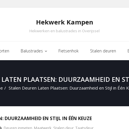
Hekwerk Kampen
Hekwerken en balustrades in Overijssel
orten
Balustrades
Fietsenhok
Stalen deuren
LATEN PLAATSEN: DUURZAAMHEID EN STI
e
/
Stalen Deuren Laten Plaatsen: Duurzaamheid en Stijl in Één 
: DUURZAAMHEID EN STIJL IN ÉÉN KEUZE
Deuren inmeten
,
Maatwerk
,
Stalen deur
,
Taatsdeur