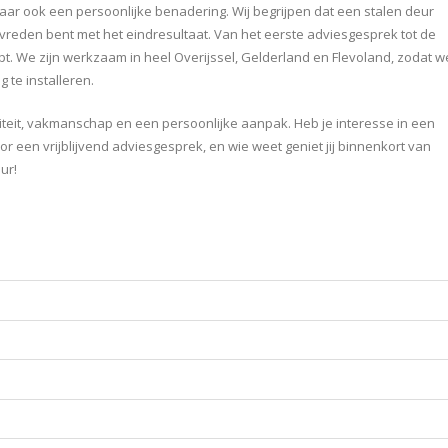
ar ook een persoonlijke benadering. Wij begrijpen dat een stalen deur
tevreden bent met het eindresultaat. Van het eerste adviesgesprek tot de
lopt. We zijn werkzaam in heel Overijssel, Gelderland en Flevoland, zodat w
g te installeren.
iteit, vakmanschap en een persoonlijke aanpak. Heb je interesse in een
 een vrijblijvend adviesgesprek, en wie weet geniet jij binnenkort van
ur!