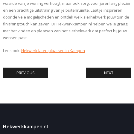
waarde van je woning verhoogt, maar ook zorgt voor jarenlang plezier
en een prachtige uitstraling van je buitenruimte. Laat je inspireren
door de vele mogelijkheden en ontdek welk sierhekwerk jouw tuin de
finishing touch kan geven. Bij Hekwerkkampen.nl helpen we je graag
met het vinden en plaatsen van het sierhekwerk dat perfect bij jouw
wensen past.
Lees ook:
Hekwerk laten plaatsen in Kampen
PREVIOUS
NEXT
Hekwerkkampen.nl