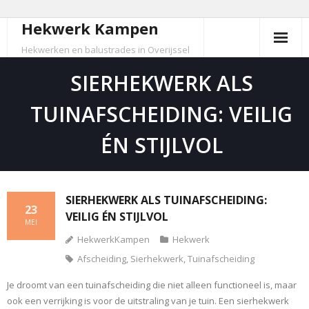
Hekwerk Kampen
Skip
to
Hekwerken en balustrades in Overijssel
content
SIERHEKWERK ALS
TUINAFSCHEIDING: VEILIG
ÉN STIJLVOL
SIERHEKWERK ALS TUINAFSCHEIDING:
23
VEILIG ÉN STIJLVOL
MEI
HekwerkKampen
Hekwerk
Afscheiding
,
Sierhekwerk
,
Tuinafscheiding
Je droomt van een tuinafscheiding die niet alleen functioneel is, maar
ook een verrijking is voor de uitstraling van je tuin. Een sierhekwerk