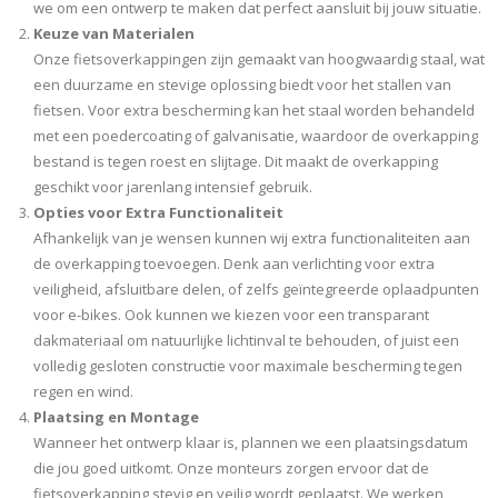
we om een ontwerp te maken dat perfect aansluit bij jouw situatie.
Keuze van Materialen
Onze fietsoverkappingen zijn gemaakt van hoogwaardig staal, wat
een duurzame en stevige oplossing biedt voor het stallen van
fietsen. Voor extra bescherming kan het staal worden behandeld
met een poedercoating of galvanisatie, waardoor de overkapping
bestand is tegen roest en slijtage. Dit maakt de overkapping
geschikt voor jarenlang intensief gebruik.
Opties voor Extra Functionaliteit
Afhankelijk van je wensen kunnen wij extra functionaliteiten aan
de overkapping toevoegen. Denk aan verlichting voor extra
veiligheid, afsluitbare delen, of zelfs geïntegreerde oplaadpunten
voor e-bikes. Ook kunnen we kiezen voor een transparant
dakmateriaal om natuurlijke lichtinval te behouden, of juist een
volledig gesloten constructie voor maximale bescherming tegen
regen en wind.
Plaatsing en Montage
Wanneer het ontwerp klaar is, plannen we een plaatsingsdatum
die jou goed uitkomt. Onze monteurs zorgen ervoor dat de
fietsoverkapping stevig en veilig wordt geplaatst. We werken