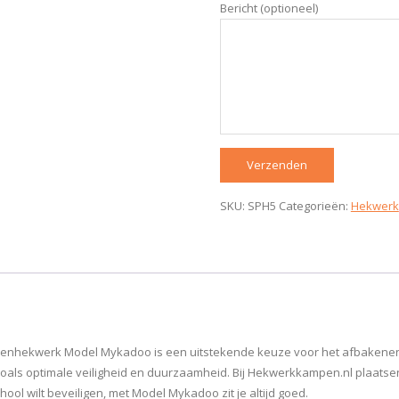
Bericht (optioneel)
SKU:
SPH5
Categorieën:
Hekwerk
t spijlenhekwerk Model Mykadoo is een uitstekende keuze voor het afbakenen
zoals optimale veiligheid en duurzaamheid. Bij Hekwerkkampen.nl plaatse
hool wilt beveiligen, met Model Mykadoo zit je altijd goed.