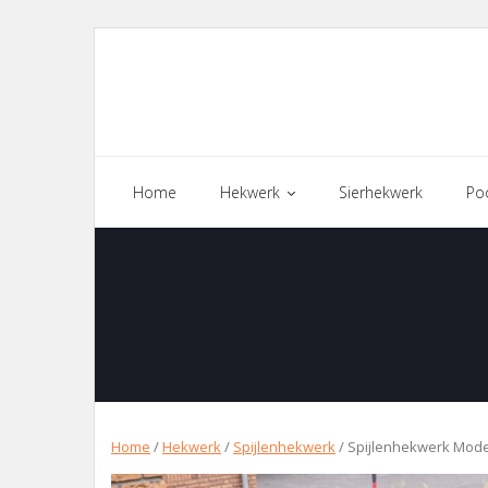
Skip
to
content
Home
Hekwerk
Sierhekwerk
Po
Home
/
Hekwerk
/
Spijlenhekwerk
/ Spijlenhekwerk Mod