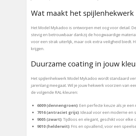
Wat maakt het spijlenhekwerk
Het Model Mykadoo is ontworpen met oog voor detail. De r
stevig en betrouwbaar dankzij de hoogwaardige materiale
voor een strak uiterlijk, maar ook extra veiligheid bie
krijgen.
Duurzame coating in jouw kle
Het spijlenhekwerk Model Mykadoo wordt standaard verz
jarenlang meegaat. Wil je jouw hekwerk voorzien van een
de volgende RAL-kleuren:
6009 (dennengroen)
: Een perfecte keuze als je een n
7016 (antraciet grijs)
: Ideaal voor een moderne en s
9005 (zwart)
: Tijdloos en elegant, geschikt voor elke
9010 (helderwit)
: Fris en opvallend, voor een speelse 