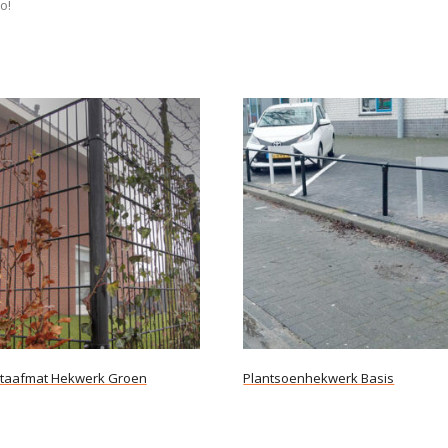
o!
taafmat Hekwerk Groen
Plantsoenhekwerk Basis
rder
Lees verder