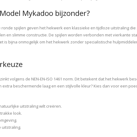
 Model Mykadoo bijzonder?
onde spijlen geven het hekwerk een klassieke en tijdloze uitstraling die 
n en slimme constructie. De spijlen worden verbonden met vierkante staan
dt. Het is bijna onmogelijk om het hekwerk zonder specialistische hulpmi
urkeuze
inkt volgens de NEN-EN-ISO 1461 norm. Dit betekent dat het hekwerk bes
 extra beschermende laag en een stijlvolle kleur? Kies dan voor een poed
atuurlijke uitstraling wilt creëren.
trakke look.
 omgeving.
uitstraling.