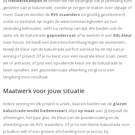
Bij
Hekwerkkampen.nl
vinden we het belangrijk dat je jarenlang kunt
genieten van je balustrade, zonder je zorgen te maken over slijtage of
roest. Daarom worden de
RVS staanders
zorgvuldig geselecteerd,
zodat ze bestand zijn tegen de weersomstandigheden en hun
uitstraling behouden, zelfs na verloop van tijd. We bieden ook de
optie om de balustrade
gepoedercoat
af te werken in een
RAL kleur
naar keuze. Dit biedt een extra beschermlaag tegen de elementen,
terwijl de kleur van de balustrade perfect aansluit bij de stijl van je
woning of project. Of je nu kiest voor een neutrale kleur zoals zwart,
wit of antraciet, of juist een opvallende kleur om de balustrade te
laten opvallen, een gepoedercoate afwerking zorgt voor een
langdurig mooi resultaat.
Maatwerk voor jouw situatie
Iedere woning en elk project is uniek, daarom bieden we de
glazen
balustrade model Dedemsvaart
altijd
op maat
aan. Jij bepaalt de
afmetingen, het type glas, de kleur van de poedercoating en de
afwerking van de RVS staanders. Of je nu een kleine balustrade voor
je balkon wilt of een grotere afscheiding voor je terras, bij