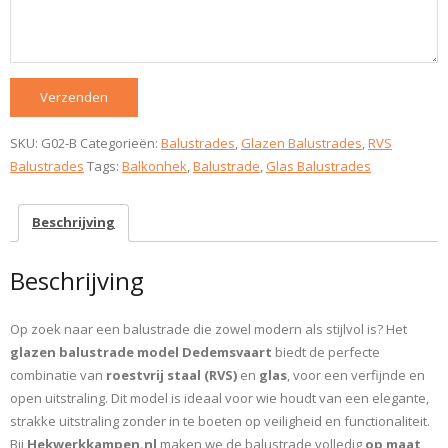
SKU:
G02-B
Categorieën:
Balustrades
,
Glazen Balustrades
,
RVS
Balustrades
Tags:
Balkonhek
,
Balustrade
,
Glas Balustrades
Beschrijving
Beschrijving
Op zoek naar een balustrade die zowel modern als stijlvol is? Het
glazen balustrade model Dedemsvaart
biedt de perfecte
combinatie van
roestvrij staal (RVS)
en
glas
, voor een verfijnde en
open uitstraling. Dit model is ideaal voor wie houdt van een elegante,
strakke uitstraling zonder in te boeten op veiligheid en functionaliteit.
Bij
Hekwerkkampen.nl
maken we de balustrade volledig
op maat
,