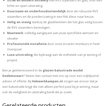
Strak en modern ontwerp
met RVS staanders en glas, voor een
lichte en open uitstraling.
Duurzaam en onderhoudsvriendelijk
door de robuuste RVS
staanders en de poedercoating in een RAL kleur naar keuze.
Veilig en stevig
dankzij de glasklemmen die het glas veilig tussen
de RVS staanders bevestigen.
Maatwerk
: volledig aangepast aan jouw specifieke wensen en
situatie.
Professionele installatie
door onze ervaren monteurs in heel
Overijssel.
Luxe uitstraling
die bijdraagt aan de esthetiek van je woning of
project.
Ben je geïnteresseerd in de
glazen balustrade model
Dedemsvaart
? Neem dan contact met ons op voor een vrijblijvend
advies of offerte. Bij
Hekwerkkampen.nl
zorgen we ervoor dat je
een balustrade krijgt die niet alleen perfect past bij je woning, maar
ook de veiligheid en uitstraling biedt die je zoekt.
Gerelateerde producten