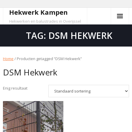
Hekwerk Kampen
Skip
to
Hekwerken en balustrades in Overijssel
content
TAG:
DSM HEKWERK
Home
/ Producten getagged “DSM Hekwerk”
DSM Hekwerk
Enig resultaat